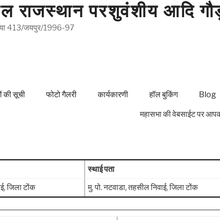
 राजस्थान परशुवंशीय आदि गौड़ 
ख्या 413/जयपुर/1996-97
ों की सूची
फोटो गैलरी
कार्यकारणी
हॉल बुकिंग
Blog
महासभा की वेबसाईट पर आपका हार्
स्थाई पता
ाई, जिला टोंक
मु. पो. नटवाडा, तहसील निवाई, जिला टोंक