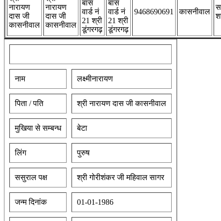
बास
बास
नारायण
नारायण
स
वार्ड नं
वार्ड नं
9468690691
कासनीवाल
दास जी
दास जी
श
21 श्री
21 श्री
कासनीवाल
कासनीवाल
डूंगरगढ़
डूंगरगढ़
नाम
लक्ष्मीनारायण
पिता / पति
श्री नारायण दास जी कासनीवाल
मुखिया से सम्बन्ध
बेटा
लिंग
पुरुष
ससुराल पक्ष
श्री गोरीशंकर जी महिवाल सागर
जन्म दिनांक
01-01-1986