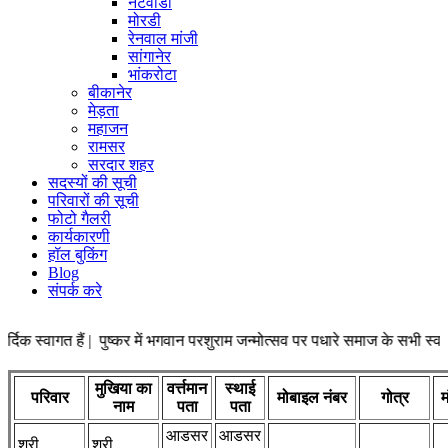
नटवाडा
मोरडी
रेनवाल मांजी
सांगानेर
भांकरोटा
बीकानेर
मेड़ता
महाजन
रामसर
सरदार शहर
सदस्यों की सूची
परिवारों की सूची
फोटो गैलरी
कार्यकारणी
हॉल बुकिंग
Blog
संपर्क करे
क स्वागत हैं | पुष्कर में भगवान परशुराम जन्मोत्सव पर पधारे समाज के सभी स्वज
मुखिया का
वर्त्तमान
स्थाई
परिवार
मोबाइल नंबर
गोत्र
नाम
पता
पता
आडसर
आडसर
श्री
श्री