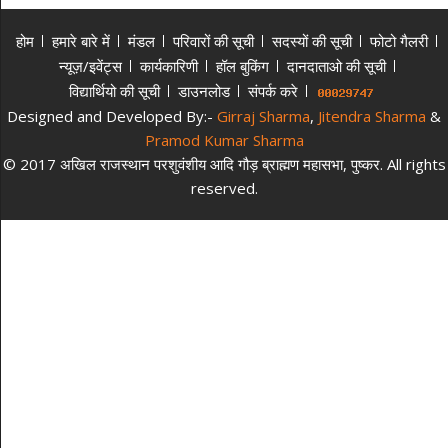
होम
हमारे बारे में
मंडल
परिवारों की सूची
सदस्यों की सूची
फोटो गैलरी
न्यूज़/इवेंट्स
कार्यकारिणी
हॉल बुकिंग
दानदाताओ की सूची
विद्यार्थियो की सूची
डाउनलोड
संपर्क करे
Designed and Developed By:-
Girraj Sharma
,
Jitendra Sharma
&
Pramod Kumar Sharma
© 2017 अखिल राजस्थान परशुवंशीय आदि गौड़ ब्राह्मण महासभा, पुष्कर. All rights
reserved.