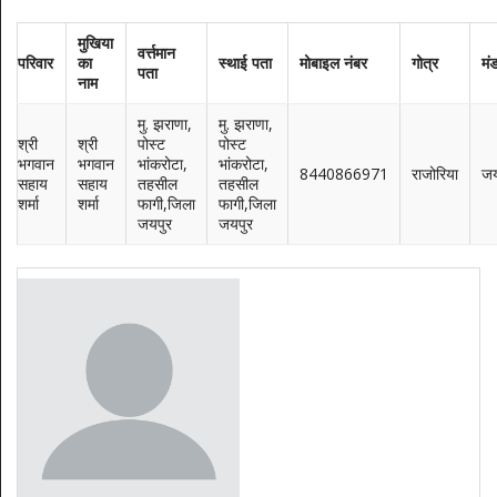
मुखिया
वर्त्तमान
परिवार
का
स्थाई पता
मोबाइल नंबर
गोत्र
मं
पता
नाम
मु. झराणा,
मु. झराणा,
श्री
श्री
पोस्ट
पोस्ट
भगवान
भगवान
भांकरोटा,
भांकरोटा,
8440866971
राजोरिया
जय
सहाय
सहाय
तहसील
तहसील
शर्मा
शर्मा
फागी,जिला
फागी,जिला
जयपुर
जयपुर