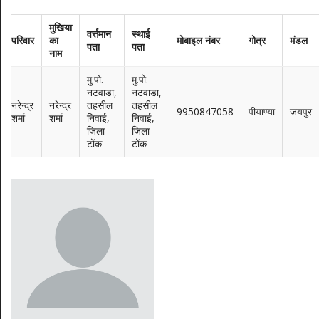
मुखिया
वर्त्तमान
स्थाई
परिवार
का
मोबाइल नंबर
गोत्र
मंडल
पता
पता
नाम
मु.पो.
मु.पो.
नटवाडा,
नटवाडा,
नरेन्द्र
नरेन्द्र
तहसील
तहसील
9950847058
पीयाण्या
जयपुर
शर्मा
शर्मा
निवाई,
निवाई,
जिला
जिला
टोंक
टोंक