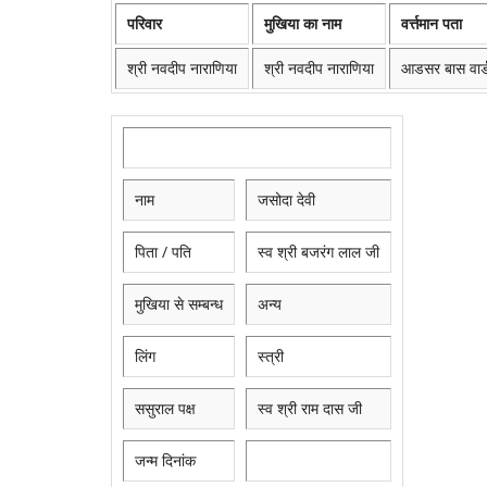
परिवार
मुखिया का नाम
वर्त्तमान पता
श्री नवदीप नाराणिया
श्री नवदीप नाराणिया
आडसर बास वार्ड
नाम
जसोदा देवी
पिता / पति
स्व श्री बजरंग लाल जी
मुखिया से सम्बन्ध
अन्य
लिंग
स्त्री
ससुराल पक्ष
स्व श्री राम दास जी
जन्म दिनांक