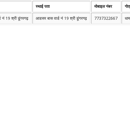
स्थाई पता
मोबाइल नंबर
गोत
 नं 19 श्री डूंगरगढ़
आडसर बास वार्ड नं 19 श्री डूंगरगढ़
7737322667
धाम