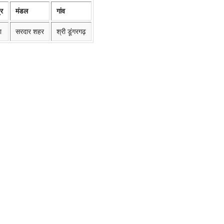
्र
मंडल
गांव
ा
सरदार शहर
श्री डूंगरगढ़