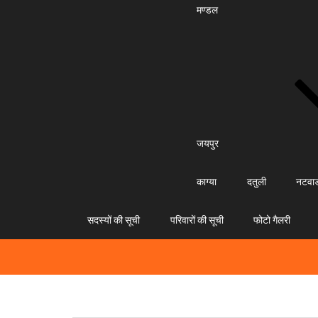
मण्डल
जयपुर
काग्या
दतुली
नटवा
सदस्यों की सूची
परिवारों की सूची
फोटो गैलरी