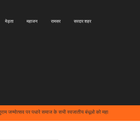
मेड़ता
महाजन
रामसर
सरदार शहर
म जन्मोत्सव पर पधारे समाज के सभी स्वजातीय बंधूओ को महासभा आभार व्यक्त करती