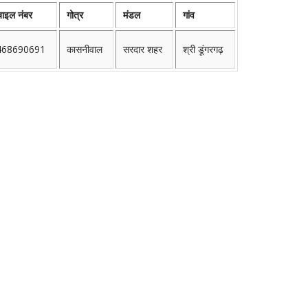
बाइल नंबर
गोत्र
मंडल
गांव
468690691
कासनीवाल
सरदार शहर
श्री डूंगरगढ़