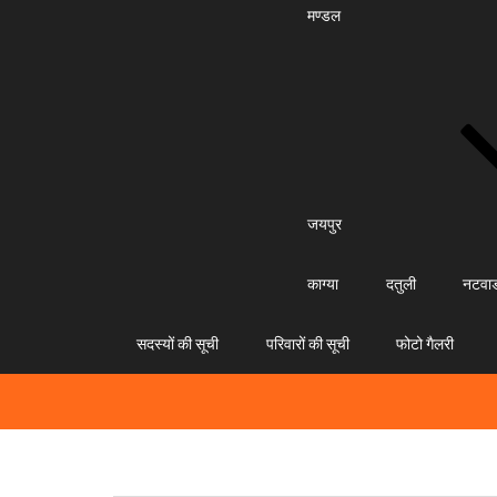
मण्डल
जयपुर
काग्या
दतुली
नटवा
सदस्यों की सूची
परिवारों की सूची
फोटो गैलरी